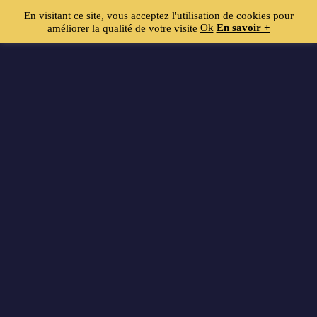
©
NjSansAiles
En visitant ce site, vous acceptez l'utilisation de cookies pour
Ok
En savoir +
améliorer la qualité de votre visite