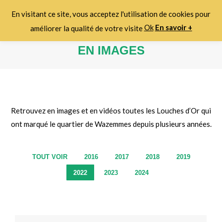
En visitant ce site, vous acceptez l'utilisation de cookies pour
Search:
Ok
En savoir +
améliorer la qualité de votre visite
EN IMAGES
Vous êtes ici :
Retrouvez en images et en vidéos toutes les Louches d’Or qui
ont marqué le quartier de Wazemmes depuis plusieurs années.
TOUT VOIR
2016
2017
2018
2019
2022
2023
2024